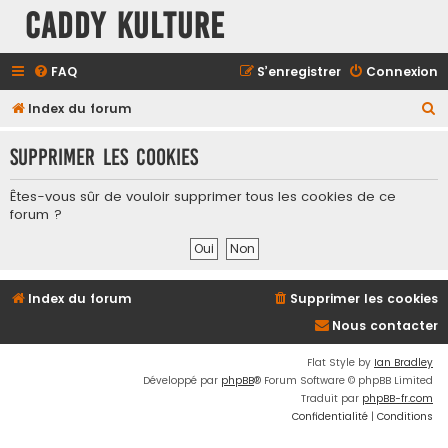
Caddy Kulture
FAQ
S’enregistrer
Connexion
R
Index du forum
e
Supprimer les cookies
c
h
Êtes-vous sûr de vouloir supprimer tous les cookies de ce
e
forum ?
r
c
h
Index du forum
Supprimer les cookies
e
Nous contacter
r
Flat Style by
Ian Bradley
Développé par
phpBB
® Forum Software © phpBB Limited
Traduit par
phpBB-fr.com
Confidentialité
|
Conditions