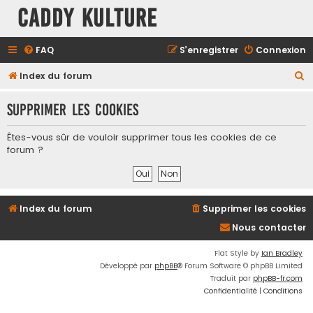
Caddy Kulture
FAQ
S’enregistrer
Connexion
R
Index du forum
e
Supprimer les cookies
c
h
Êtes-vous sûr de vouloir supprimer tous les cookies de ce
e
forum ?
r
c
h
Index du forum
Supprimer les cookies
e
Nous contacter
r
Flat Style by
Ian Bradley
Développé par
phpBB
® Forum Software © phpBB Limited
Traduit par
phpBB-fr.com
Confidentialité
|
Conditions