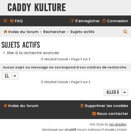
Caddy Kulture
FAQ
S’enregistrer
Connexion
R
Index du forum
Rechercher
Sujets actifs
e
Sujets actifs
c
Aller à la recherche avancée
h
0 résultat trouvé • Page
1
sur
1
e
Aucun sujet ou message ne correspond à vos critères de recherche.
r
c
0 résultat trouvé • Page
1
sur
1
h
Aller à
e
r
Index du forum
Supprimer les cookies
Nous contacter
Flat Style by
Ian Bradley
Développé par
phpBB
® Forum Software © phpBB Limited