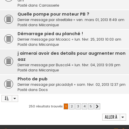
am
Posté dans
Carrosserie
Quelle pompe pour moteur PB ?
Dernier message par
streetbike
«
ven. mars 01, 2013 8:49 am
Posté dans
Mécanique
Démarrage pied au planché !
Dernier message par
Mcoacc
«
lun. févr. 25, 2013 10:03 am
Posté dans
Mécanique
j aimerai avoir des details pour augmenter mon
aaz
Dernier message par
Busco14
«
lun. févr. 04, 2013 9:09 pm
Posté dans
Mécanique
Photo de pub
Dernier message par
picaddyli
«
sam. févr. 02, 2013 12:37 pm
Posté dans
Docs
250 résultats trouvés
1
2
3
4
5
Suivante
Aller à