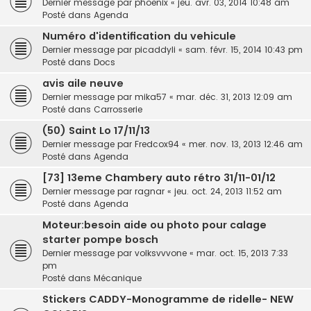
Dernier message par
phoenix
«
jeu. avr. 03, 2014 10:48 am
Posté dans
Agenda
Numéro d'identification du vehicule
Dernier message par
picaddyli
«
sam. févr. 15, 2014 10:43 pm
Posté dans
Docs
avis aile neuve
Dernier message par
mika57
«
mar. déc. 31, 2013 12:09 am
Posté dans
Carrosserie
(50) Saint Lo 17/11/13
Dernier message par
Fredcox94
«
mer. nov. 13, 2013 12:46 am
Posté dans
Agenda
[73] 13eme Chambery auto rétro 31/11-01/12
Dernier message par
ragnar
«
jeu. oct. 24, 2013 11:52 am
Posté dans
Agenda
Moteur:besoin aide ou photo pour calage
starter pompe bosch
Dernier message par
volksvvvone
«
mar. oct. 15, 2013 7:33
pm
Posté dans
Mécanique
Stickers CADDY-Monogramme de ridelle- NEW