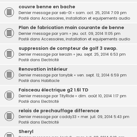
couvre benne en bache
Dernier message par
seb-0l
«
sam. oct. 25, 2014 7:09 pm
Posté dans
Accessoires, installation et equipements audio
Plan de fabrication main courante de benne
Dernier message par
yam
«
jeu. oct. 09, 2014 11:05 pm
Posté dans
Accessoires, installation et equipements audio
suppression de compteur de golf 3 swap.
Dernier message par
kerozin
«
jeu. sept. 25, 2014 6:53 pm
Posté dans
Electricité
Renovation intérieur
Dernier message par
tonybik
«
ven. sept. 12, 2014 6:59 pm
Posté dans
Habitacle
Faisceau électrique g2 1.6l TD
Dernier message par
TityRide
«
dim. août 10, 2014 1:17 pm
Posté dans
Electricité
relais de prechauffage difference
Dernier message par
caddy33
«
mer. juil. 09, 2014 5:43 pm
Posté dans
Electricité
Sheryl