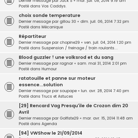
Dernier message par
Jack S
«
mar. juil. 08, 2014 9:19 am
Posté dans
Vos Caddys.
choix sonde temperature
Dernier message par
gillou 30
«
dim. juil. 06, 2014 7:32 pm
Posté dans
Mécanique
Répartiteur
Dernier message par
chopine29
«
ven. juil. 04, 2014 1:20 pm
Posté dans
Suspension / freinage / train roulants....
Blood guzzler ! une volksrod et du sang
Dernier message par
ragnar
«
sam. mai 31, 2014 2:01 pm
Posté dans
Humour
ratatouille et panne sur moteur
essence...solution
Dernier message par
soupape
«
lun. avr. 28, 2014 7:40 pm
Posté dans
Trucs et Astuces
[29] Rencard Vag Presqu'ile de Crozon dim 20
Avril
Dernier message par
Golfiste29
«
mar. avr. 15, 2014 11:48 am
Posté dans
Agenda
[94] VWShow le 21/09/2014