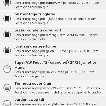
Dernier message par
caddyvw
«
jeu. août 20, 2015 7:10 pm
Posté dans
Mécanique
pb montage tringlerie
Dernier message par
juju29
«
mer. août 19, 2015 8:15 am
Posté dans
Mécanique
tester sonde a carburant
Dernier message par
olivierg
«
dim. août 16, 2015 9:12 pm
Posté dans
Electricité
joint spi derriere tulipe
Dernier message par
gillou 30
«
mer. juil. 29, 2015 8:18 pm
Posté dans
Mécanique
Super VW Fest #2 (aircooled) 24/26 juillet Le
Mans
Dernier message par
912RS
«
mar. juil. 21, 2015 8:35 pm
Posté dans
Agenda
Tonneau cover à air
Dernier message par
tony99
«
mar. mai 26, 2015 10:50 am
Posté dans
Accessoires, installation et equipements audio
cardan swap tdi
Dernier message par
Kesty34
«
ven. mai 22, 2015 8:21 pm