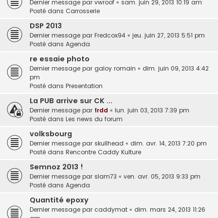
Dernier message par
vwroof
«
sam. juin 29, 2013 10:19 am
Posté dans
Carrosserie
DSP 2013
Dernier message par
Fredcox94
«
jeu. juin 27, 2013 5:51 pm
Posté dans
Agenda
re essaie photo
Dernier message par
galoy romain
«
dim. juin 09, 2013 4:42
pm
Posté dans
Presentation
La PUB arrive sur CK ...
Dernier message par
frdd
«
lun. juin 03, 2013 7:39 pm
Posté dans
Les news du forum
volksbourg
Dernier message par
skullhead
«
dim. avr. 14, 2013 7:20 pm
Posté dans
Rencontre Caddy Kulture
Semnoz 2013 !
Dernier message par
slam73
«
ven. avr. 05, 2013 9:33 pm
Posté dans
Agenda
Quantité epoxy
Dernier message par
caddymat
«
dim. mars 24, 2013 11:26