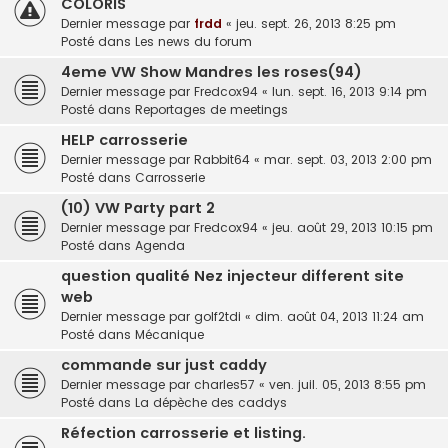
COLORIS
Dernier message par
frdd
«
jeu. sept. 26, 2013 8:25 pm
Posté dans
Les news du forum
4eme VW Show Mandres les roses(94)
Dernier message par
Fredcox94
«
lun. sept. 16, 2013 9:14 pm
Posté dans
Reportages de meetings
HELP carrosserie
Dernier message par
Rabbit64
«
mar. sept. 03, 2013 2:00 pm
Posté dans
Carrosserie
(10) VW Party part 2
Dernier message par
Fredcox94
«
jeu. août 29, 2013 10:15 pm
Posté dans
Agenda
question qualité Nez injecteur different site
web
Dernier message par
golf2tdi
«
dim. août 04, 2013 11:24 am
Posté dans
Mécanique
commande sur just caddy
Dernier message par
charles57
«
ven. juil. 05, 2013 8:55 pm
Posté dans
La dépèche des caddys
Réfection carrosserie et listing.