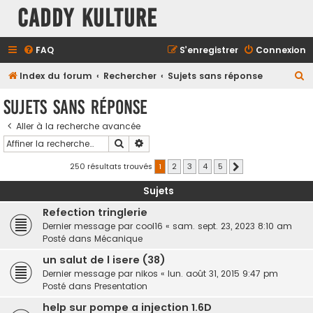
Caddy Kulture
FAQ
S’enregistrer
Connexion
R
Index du forum
Rechercher
Sujets sans réponse
e
Sujets sans réponse
c
Aller à la recherche avancée
h
Rechercher
Recherche avancée
e
r
250 résultats trouvés
1
2
3
4
5
Suivante
c
Sujets
h
Refection tringlerie
e
Dernier message par
cool16
«
sam. sept. 23, 2023 8:10 am
r
Posté dans
Mécanique
un salut de l isere (38)
Dernier message par
nikos
«
lun. août 31, 2015 9:47 pm
Posté dans
Presentation
help sur pompe a injection 1.6D