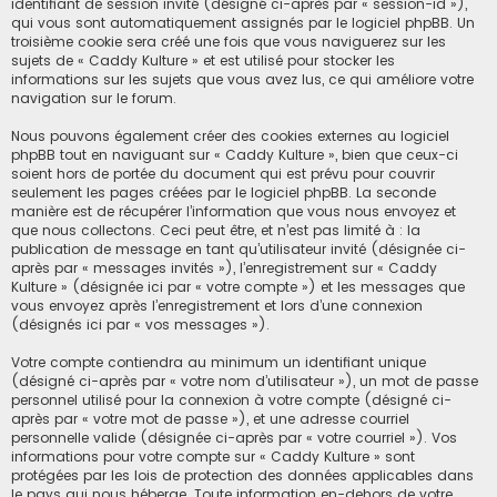
identifiant de session invité (désigné ci-après par « session-id »),
qui vous sont automatiquement assignés par le logiciel phpBB. Un
troisième cookie sera créé une fois que vous naviguerez sur les
sujets de « Caddy Kulture » et est utilisé pour stocker les
informations sur les sujets que vous avez lus, ce qui améliore votre
navigation sur le forum.
Nous pouvons également créer des cookies externes au logiciel
phpBB tout en naviguant sur « Caddy Kulture », bien que ceux-ci
soient hors de portée du document qui est prévu pour couvrir
seulement les pages créées par le logiciel phpBB. La seconde
manière est de récupérer l’information que vous nous envoyez et
que nous collectons. Ceci peut être, et n’est pas limité à : la
publication de message en tant qu’utilisateur invité (désignée ci-
après par « messages invités »), l’enregistrement sur « Caddy
Kulture » (désignée ici par « votre compte ») et les messages que
vous envoyez après l’enregistrement et lors d’une connexion
(désignés ici par « vos messages »).
Votre compte contiendra au minimum un identifiant unique
(désigné ci-après par « votre nom d’utilisateur »), un mot de passe
personnel utilisé pour la connexion à votre compte (désigné ci-
après par « votre mot de passe »), et une adresse courriel
personnelle valide (désignée ci-après par « votre courriel »). Vos
informations pour votre compte sur « Caddy Kulture » sont
protégées par les lois de protection des données applicables dans
le pays qui nous héberge. Toute information en-dehors de votre