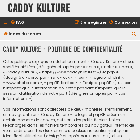
Caddy Kulture
FAQ
S’enregistrer
Connexion
R
Index du forum
e
Caddy Kulture - Politique de confidentialité
c
h
Cette politique explique en détail comment « Caddy Kulture » et ses
e
sociétés affiliées (désignés ci-après par « nous », « notre », « nos »,
« Caddy Kulture », « https://www.caddykulture.fr ») et phpBB
r
(désigné ci-après par « ils », « eux », « leur », « logiciel phpBB »,
c
« www.phpbb.com », « phpBB Limited », « Équipes phpBB ») utilisent
n’importe quelle information collectée pendant n’importe quelle
h
session d’utilisation de votre part (désignée ci-après par « vos
e
informations »).
r
Vos informations sont collectées de deux manières. Premièrement,
en naviguant sur « Caddy Kulture », le logiciel phpBB créera un
certain nombre de cookies, qui sont des petits fichiers textes
téléchargés dans les fichiers temporaires du navigateur Internet de
votre ordinateur. Les deux premiers cookies ne contiennent qu’un
identifiant utilisateur (désigné ci-après par « user-id ») et un