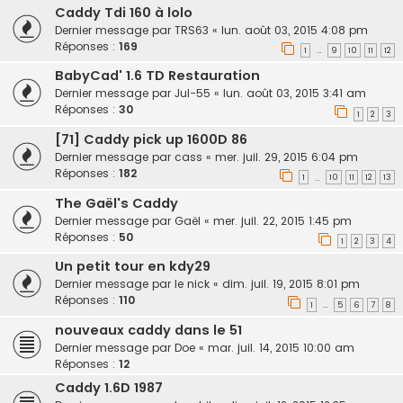
Caddy Tdi 160 à lolo
Dernier message par
TRS63
«
lun. août 03, 2015 4:08 pm
Réponses :
169
1
9
10
11
12
…
BabyCad' 1.6 TD Restauration
Dernier message par
Jul-55
«
lun. août 03, 2015 3:41 am
Réponses :
30
1
2
3
[71] Caddy pick up 1600D 86
Dernier message par
cass
«
mer. juil. 29, 2015 6:04 pm
Réponses :
182
1
10
11
12
13
…
The Gaël's Caddy
Dernier message par
Gaël
«
mer. juil. 22, 2015 1:45 pm
Réponses :
50
1
2
3
4
Un petit tour en kdy29
Dernier message par
le nick
«
dim. juil. 19, 2015 8:01 pm
Réponses :
110
1
5
6
7
8
…
nouveaux caddy dans le 51
Dernier message par
Doe
«
mar. juil. 14, 2015 10:00 am
Réponses :
12
Caddy 1.6D 1987