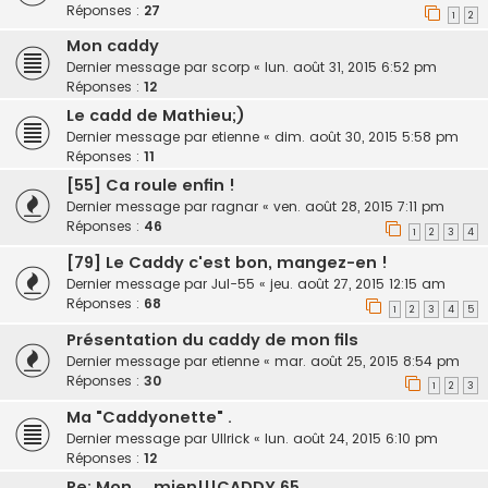
Réponses :
27
1
2
Mon caddy
Dernier message par
scorp
«
lun. août 31, 2015 6:52 pm
Réponses :
12
Le cadd de Mathieu;)
Dernier message par
etienne
«
dim. août 30, 2015 5:58 pm
Réponses :
11
[55] Ca roule enfin !
Dernier message par
ragnar
«
ven. août 28, 2015 7:11 pm
Réponses :
46
1
2
3
4
[79] Le Caddy c'est bon, mangez-en !
Dernier message par
Jul-55
«
jeu. août 27, 2015 12:15 am
Réponses :
68
1
2
3
4
5
Présentation du caddy de mon fils
Dernier message par
etienne
«
mar. août 25, 2015 8:54 pm
Réponses :
30
1
2
3
Ma "Caddyonette" .
Dernier message par
Ullrick
«
lun. août 24, 2015 6:10 pm
Réponses :
12
Re: Mon.....mien!!!CADDY 65...