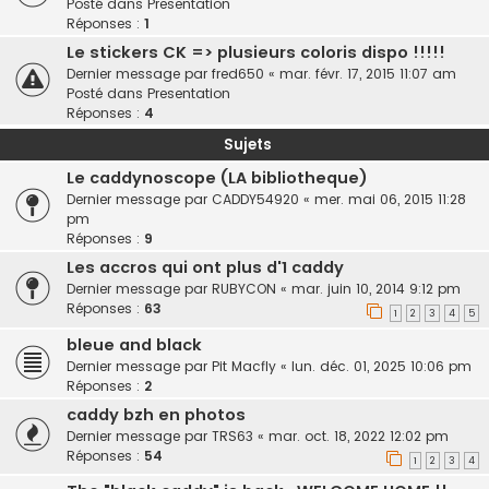
Posté dans
Presentation
Réponses :
1
Le stickers CK => plusieurs coloris dispo !!!!!
Dernier message par
fred650
«
mar. févr. 17, 2015 11:07 am
Posté dans
Presentation
Réponses :
4
Sujets
Le caddynoscope (LA bibliotheque)
Dernier message par
CADDY54920
«
mer. mai 06, 2015 11:28
pm
Réponses :
9
Les accros qui ont plus d'1 caddy
Dernier message par
RUBYCON
«
mar. juin 10, 2014 9:12 pm
Réponses :
63
1
2
3
4
5
bleue and black
Dernier message par
Pit Macfly
«
lun. déc. 01, 2025 10:06 pm
Réponses :
2
caddy bzh en photos
Dernier message par
TRS63
«
mar. oct. 18, 2022 12:02 pm
Réponses :
54
1
2
3
4