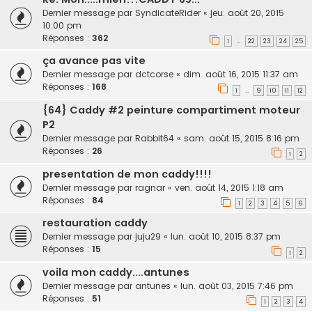
Dernier message par
SyndicateRider
«
jeu. août 20, 2015
10:00 pm
Réponses :
362
1
22
23
24
25
…
ça avance pas vite
Dernier message par
dctcorse
«
dim. août 16, 2015 11:37 am
Réponses :
168
1
9
10
11
12
…
{64} Caddy #2 peinture compartiment moteur
P2
Dernier message par
Rabbit64
«
sam. août 15, 2015 8:16 pm
Réponses :
26
1
2
presentation de mon caddy!!!!
Dernier message par
ragnar
«
ven. août 14, 2015 1:18 am
Réponses :
84
1
2
3
4
5
6
restauration caddy
Dernier message par
juju29
«
lun. août 10, 2015 8:37 pm
Réponses :
15
1
2
voila mon caddy....antunes
Dernier message par
antunes
«
lun. août 03, 2015 7:46 pm
Réponses :
51
1
2
3
4