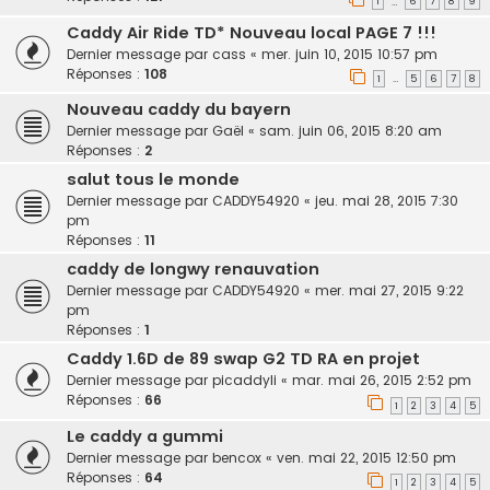
1
6
7
8
9
…
Caddy Air Ride TD* Nouveau local PAGE 7 !!!
Dernier message par
cass
«
mer. juin 10, 2015 10:57 pm
Réponses :
108
1
5
6
7
8
…
Nouveau caddy du bayern
Dernier message par
Gaël
«
sam. juin 06, 2015 8:20 am
Réponses :
2
salut tous le monde
Dernier message par
CADDY54920
«
jeu. mai 28, 2015 7:30
pm
Réponses :
11
caddy de longwy renauvation
Dernier message par
CADDY54920
«
mer. mai 27, 2015 9:22
pm
Réponses :
1
Caddy 1.6D de 89 swap G2 TD RA en projet
Dernier message par
picaddyli
«
mar. mai 26, 2015 2:52 pm
Réponses :
66
1
2
3
4
5
Le caddy a gummi
Dernier message par
bencox
«
ven. mai 22, 2015 12:50 pm
Réponses :
64
1
2
3
4
5