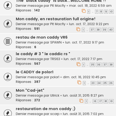
The "black caddy" is back...WELCOME HOME !!
Dernier message par
Pit Macfly
«
mar. oct. 18, 2022 6:59 am
Réponses :
142
1
7
8
9
10
…
Mon caddy, en restauration full origine!
Dernier message par
Pit Macfly
«
lun. oct. 17, 2022 9:22 pm
Réponses :
591
1
37
38
39
40
…
restau de mon caddy VR6
Dernier message par
SPAWN
«
lun. oct. 17, 2022 9:17 pm
Réponses :
6
le caddy # 3 " le caddic rs "
Dernier message par
TRS63
«
lun. oct. 17, 2022 7:17 pm
Réponses :
567
1
35
36
37
38
…
le CADDY de polor1
Dernier message par
polor1
«
dim. oct. 16, 2022 10:45 pm
Réponses :
387
1
23
24
25
26
…
Mon "Cad-jet"
Dernier message par
Ullrick
«
lun. août 31, 2015 8:27 pm
Réponses :
272
1
16
17
18
19
…
restauration de mon caddy ;)
Dernier message par
scorp
«
lun. août 31, 2015 7:02 pm