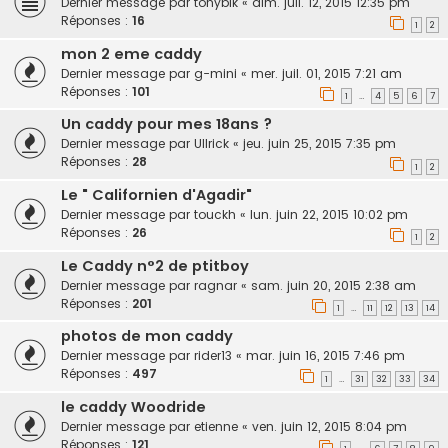
Dernier message par
tonybik
«
dim. juil. 12, 2015 12:35 pm
Réponses :
16
1
2
mon 2 eme caddy
Dernier message par
g-mini
«
mer. juil. 01, 2015 7:21 am
Réponses :
101
1
4
5
6
7
…
Un caddy pour mes 18ans ?
Dernier message par
Ullrick
«
jeu. juin 25, 2015 7:35 pm
Réponses :
28
1
2
Le " Californien d'Agadir"
Dernier message par
touckh
«
lun. juin 22, 2015 10:02 pm
Réponses :
26
1
2
Le Caddy n°2 de ptitboy
Dernier message par
ragnar
«
sam. juin 20, 2015 2:38 am
Réponses :
201
1
11
12
13
14
…
photos de mon caddy
Dernier message par
rider13
«
mar. juin 16, 2015 7:46 pm
Réponses :
497
1
31
32
33
34
…
le caddy Woodride
Dernier message par
etienne
«
ven. juin 12, 2015 8:04 pm
Réponses :
121