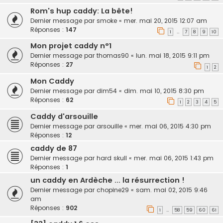
Rom's hup caddy: La bête!
Dernier message par
smoke
«
mer. mai 20, 2015 12:07 am
Réponses :
147
1
7
8
9
10
…
Mon projet caddy n°1
Dernier message par
thomas90
«
lun. mai 18, 2015 9:11 pm
Réponses :
27
1
2
Mon Caddy
Dernier message par
dim54
«
dim. mai 10, 2015 8:30 pm
Réponses :
62
1
2
3
4
5
Caddy d'arsouille
Dernier message par
arsouille
«
mer. mai 06, 2015 4:30 pm
Réponses :
12
caddy de 87
Dernier message par
hard skull
«
mer. mai 06, 2015 1:43 pm
Réponses :
1
un caddy en Ardèche ... la résurrection !
Dernier message par
chopine29
«
sam. mai 02, 2015 9:46
am
Réponses :
902
1
58
59
60
61
…