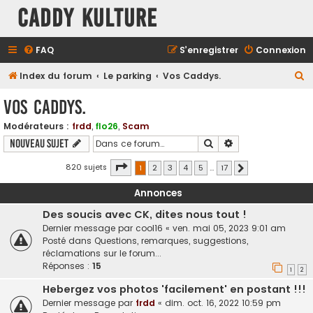
Caddy Kulture
FAQ
S’enregistrer
Connexion
R
Index du forum
Le parking
Vos Caddys.
e
Vos Caddys.
c
Modérateurs :
frdd
,
flo26
,
Scam
h
Rechercher
Recherche avancé
Nouveau sujet
e
r
Page
1
sur
17
820 sujets
1
2
3
4
5
…
17
Suivante
c
Annonces
h
Des soucis avec CK, dites nous tout !
e
Dernier message par
cool16
«
ven. mai 05, 2023 9:01 am
r
Posté dans
Questions, remarques, suggestions,
réclamations sur le forum...
Réponses :
15
1
2
Hebergez vos photos 'facilement' en postant !!!
Dernier message par
frdd
«
dim. oct. 16, 2022 10:59 pm