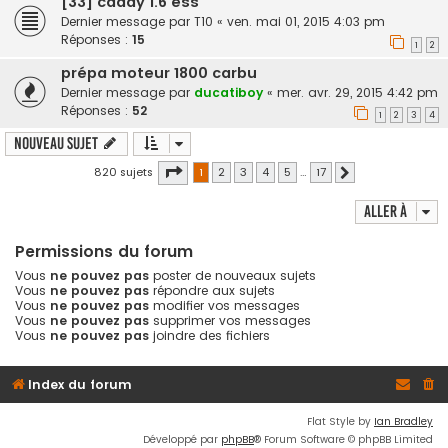
[33] caddy 1.6 ess
Dernier message par
T10
«
ven. mai 01, 2015 4:03 pm
Réponses :
15
1
2
prépa moteur 1800 carbu
Dernier message par
ducatiboy
«
mer. avr. 29, 2015 4:42 pm
Réponses :
52
1
2
3
4
Nouveau sujet
Page
1
sur
17
820 sujets
1
2
3
4
5
…
17
Suivante
Aller à
Permissions du forum
Vous
ne pouvez pas
poster de nouveaux sujets
Vous
ne pouvez pas
répondre aux sujets
Vous
ne pouvez pas
modifier vos messages
Vous
ne pouvez pas
supprimer vos messages
Vous
ne pouvez pas
joindre des fichiers
Index du forum
Flat Style by
Ian Bradley
Développé par
phpBB
® Forum Software © phpBB Limited