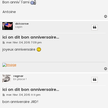
s
Bon anniv' l'ami
s
a
g
Antoine
e
dctcorse
Lapin
ici on dit bon anniversaire...
M
mer. févr. 04, 2015 7:09 pm
e
s
joyeux anniversaire
s
a
g
e
ragnar
En place !
ici on dit bon anniversaire...
M
mer. févr. 04, 2015 11:11 pm
e
s
bon anniveraire JRD!
s
a