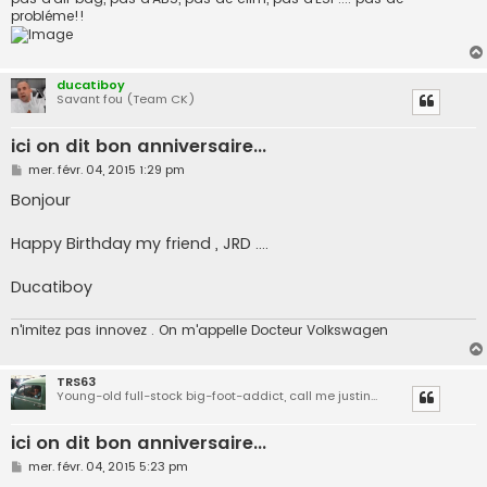
probléme!!
ducatiboy
Savant fou (Team CK)
ici on dit bon anniversaire...
M
mer. févr. 04, 2015 1:29 pm
e
s
Bonjour
s
a
g
Happy Birthday my friend , JRD ....
e
Ducatiboy
n'imitez pas innovez . On m'appelle Docteur Volkswagen
TRS63
Young-old full-stock big-foot-addict, call me justin...
ici on dit bon anniversaire...
M
mer. févr. 04, 2015 5:23 pm
e