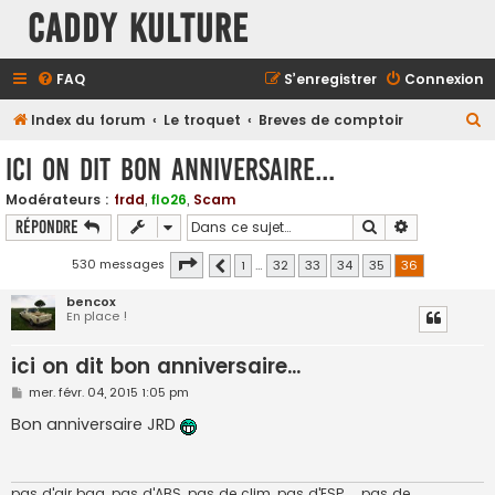
Caddy Kulture
FAQ
S’enregistrer
Connexion
R
Index du forum
Le troquet
Breves de comptoir
e
ici on dit bon anniversaire...
c
Modérateurs :
frdd
,
flo26
,
Scam
h
Rechercher
Recherche a
Répondre
e
r
Page
36
sur
36
530 messages
1
…
32
33
34
35
36
Précédente
c
bencox
En place !
h
e
ici on dit bon anniversaire...
r
M
mer. févr. 04, 2015 1:05 pm
e
s
Bon anniversaire JRD
s
a
g
e
pas d'air bag, pas d'ABS, pas de clim, pas d'ESP.... pas de