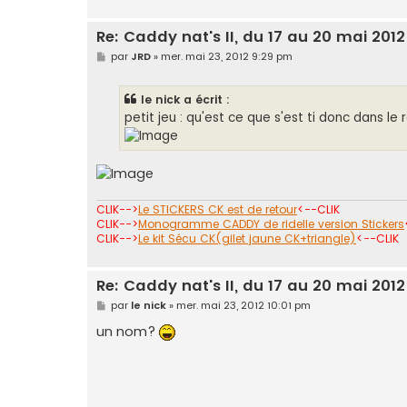
Re: Caddy nat's II, du 17 au 20 mai 2012
M
par
JRD
»
mer. mai 23, 2012 9:29 pm
e
s
s
le nick a écrit :
a
g
petit jeu : qu'est ce que s'est ti donc dans l
e
CLIK-->
Le STICKERS CK est de retour
<--CLIK
CLIK-->
Monogramme CADDY de ridelle version Stickers
CLIK-->
Le kit Sécu CK(gilet jaune CK+triangle)
<--CLIK
Re: Caddy nat's II, du 17 au 20 mai 2012
M
par
le nick
»
mer. mai 23, 2012 10:01 pm
e
s
un nom?
s
a
g
e