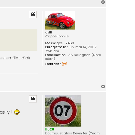
n
H
t
a
a
c
u
t
t
e
r
l
odlf
e
Cappellophile
n
i
Messages :
2483
c
Enregistré le :
lun. mai 14, 2007
k
7:58 am
Localisation :
38 Salagnon (Nord
un filet d'air.
Isère)
C
Contact :
o
n
t
a
c
t
H
e
a
r
u
o
d
t
l
f
vas-y !
flo26
bourriquet alias Devin 1er (Team