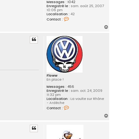
Messages :
1042
Enregistré le :
sam. août 25, 2007
10:06 pm
Localisation :
42
C
Contact :
o
n
H
t
a
a
c
u
t
t
e
r
l
e
n
i
c
k
Floww
En place !
Messages :
456
Enregistré le :
sam. oct. 24, 2009
11:32 pm
Localisation :
La voulte sur Rhône
- Ardéche
C
Contact :
o
n
H
t
a
a
c
u
t
t
e
r