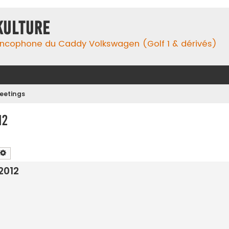
Kulture
ancophone du Caddy Volkswagen (Golf 1 & dérivés)
eetings
12
chercher
Recherche avancée
2012