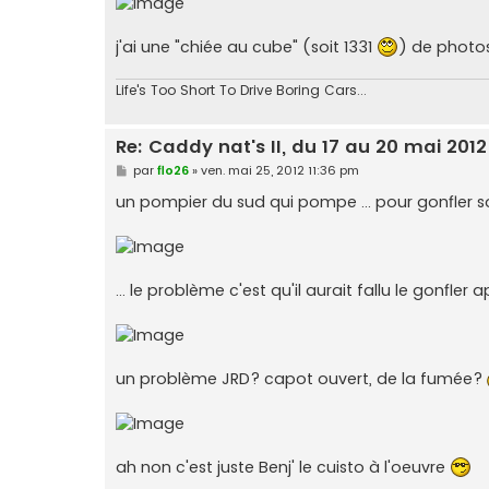
j'ai une "chiée au cube" (soit 1331
) de photos.
Life's Too Short To Drive Boring Cars...
Re: Caddy nat's II, du 17 au 20 mai 2012
M
par
flo26
»
ven. mai 25, 2012 11:36 pm
e
s
un pompier du sud qui pompe ... pour gonfler s
s
a
g
e
... le problème c'est qu'il aurait fallu le gonfler
un problème JRD? capot ouvert, de la fumée?
ah non c'est juste Benj' le cuisto à l'oeuvre