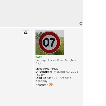
H
a
u
t
flo26
bourriquet alias Devin 1er (Team
CK)
Messages :
6622
Enregistré le :
mer. mai 03, 2006
1:52 pm
Localisation :
07 - Ardèche -
Annonay
C
Contact :
o
n
t
a
c
t
e