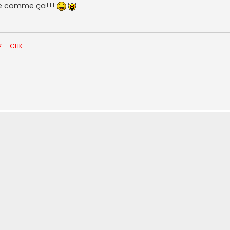
me comme ça!!!
<--CLIK