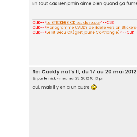
s
En tout cas Benjamin aime bien quand ça fu
s
a
g
e
CLIK-->
Le STICKERS CK est de retour
<--CLIK
CLIK-->
Monogramme CADDY de ridelle version Stickers
CLIK-->
Le kit Sécu CK(gilet jaune CK+triangle)
<--CLIK
Re: Caddy nat's II, du 17 au 20 mai 2012
M
par
le nick
»
mer. mai 23, 2012 10:10 pm
e
s
oui, mais il y en a un autre
s
a
g
e