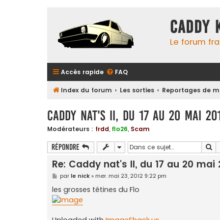
Caddy 
Le forum fr
Accès rapide
FAQ
Index du forum
Les sorties
Reportages de m
Caddy nat's II, du 17 au 20 mai 20
Modérateurs :
frdd
,
flo26
,
Scam
Re
Répondre
Re: Caddy nat's II, du 17 au 20 mai 
M
par
le nick
»
mer. mai 23, 2012 9:22 pm
e
s
les grosses tétines du Flo
s
a
g
e