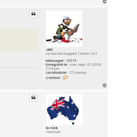
H
a
u
t
JRD
La tanche huppée (Team CK)
Messages :
10274
Enregistré le :
mer. sept. 13, 2006
7:04 pm
Localisation :
27 Lieurey
C
Contact :
o
n
H
t
a
a
c
u
t
t
e
r
J
R
D
le nick
Oumouk