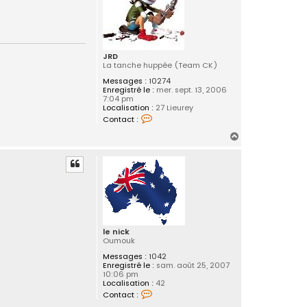
F
l
o
w
w
JRD
La tanche huppée (Team CK)
Messages :
10274
Enregistré le :
mer. sept. 13, 2006
7:04 pm
Localisation :
27 Lieurey
C
Contact :
o
n
H
t
a
a
c
u
t
t
e
r
J
R
D
le nick
Oumouk
Messages :
1042
Enregistré le :
sam. août 25, 2007
10:06 pm
Localisation :
42
C
Contact :
o