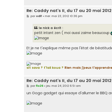
Re: Caddy nat's II, du 17 au 20 mai 2012
M
par
odlf
»
mer. mai 23, 2012 10:36 pm
e
s
s
le nick a écrit :
a
g
petit intant zen ( moi aussi zaime beaucoup
e
Et je ne t'explique même pas l'état de béatitude
slt sava ? t'faii koua ?
Rien mais j'peux t'apprendre 
Re: Caddy nat's II, du 17 au 20 mai 2012
M
par
flo26
»
jeu. mai 24, 2012 6:51 am
e
s
un Gogo gadget qui essaye d'allumer le BBQ avec
s
a
g
e