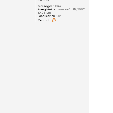
Oumouk
Messages :
1042
Enregistré le :
sam. août 25, 2007
10:06 pm
Localisation :
42
C
Contact :
o
n
t
a
c
t
e
r
l
e
n
i
c
k