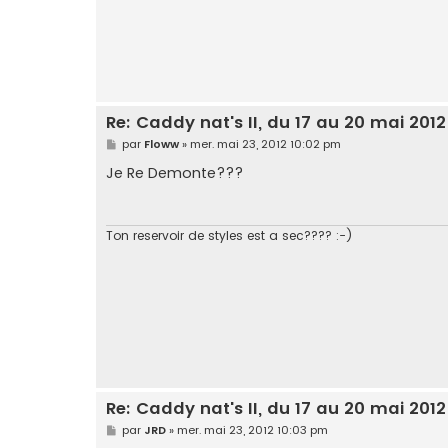
Re: Caddy nat's II, du 17 au 20 mai 2012
M
par
Floww
»
mer. mai 23, 2012 10:02 pm
e
s
Je Re Demonte???
s
a
g
e
Ton reservoir de styles est a sec???? :-)
Re: Caddy nat's II, du 17 au 20 mai 2012
M
par
JRD
»
mer. mai 23, 2012 10:03 pm
e