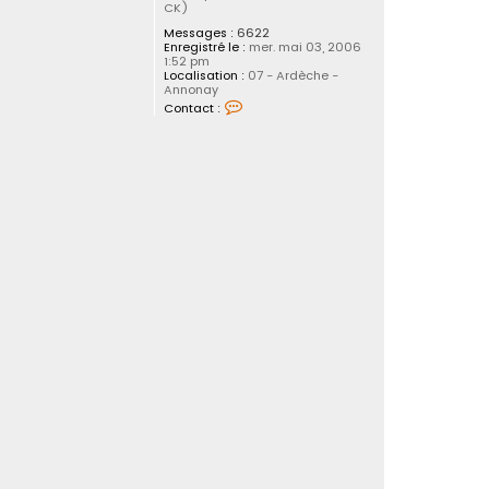
CK)
Messages :
6622
Enregistré le :
mer. mai 03, 2006
1:52 pm
Localisation :
07 - Ardèche -
Annonay
C
Contact :
o
n
t
a
c
t
e
r
f
l
o
2
6